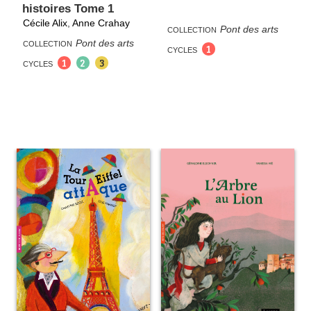
histoires Tome 1
Cécile Alix
,
Anne Crahay
Pont des arts
COLLECTION
Pont des arts
COLLECTION
1
CYCLES
1
2
3
CYCLES