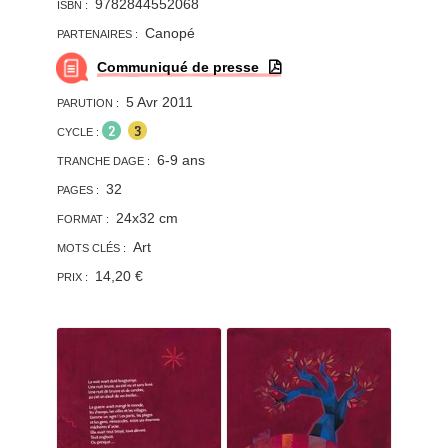
9782844552068
ISBN :
des couleurs des vitraux. Le texte poétique et
les superbes illustrations sʼharmonisent. Nous
Canopé
PARTENAIRES :
suivons la construction du vaisseau en nous
Communiqué de presse
laissant littéralement porter par les doux
visages et les magnifiques couleurs
5 Avr 2011
PARUTION :
dʼAnja Klauss.
2
3
CYCLE :
Découverte de Le Corbusier : la
6-9 ans
TRANCHE DAGE :
chapelle Notre-Dame-du-Haut de Ronchamp.
32
PAGES :
24x32 cm
FORMAT :
Art
MOTS CLÉS :
14,20 €
PRIX :