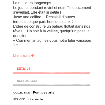
La nuit dura longtemps.
Le jour cependant revint et notre île doucement
s’éveillait. Elle était si petite !
Juste une colline… Restait-il d’autres
terres, quelque part, hors des eaux ?
L’idée de construire un bateau flottait dans nos
rêves… Un soir à la veillée, quelqu’un posa la
question :
« Comment imaginez-vous notre futur vaisseau
? »
Lire la suite
Après le chaos de la guerre, les survivants
dʼune île se réunissent et rêvent dʼun bateau
DÉTAILS
idéal qui correspondrait aux envies et aux
espoirs de chacun, un vaisseau messager de
la paix et de la solidarité. La conception est
RESSOURCES
confiée à lʼimagination débordante des plus
jeunes. Les enfants abandonnent vite les
Pont des arts
cahiers pour faire une construction grandeur
COLLECTION :
nature. Leur vaisseau blanc reprend la forme
XXe siècle
PÉRIODE :
de la chapelle de Ronchamp et le livre sʼhabille