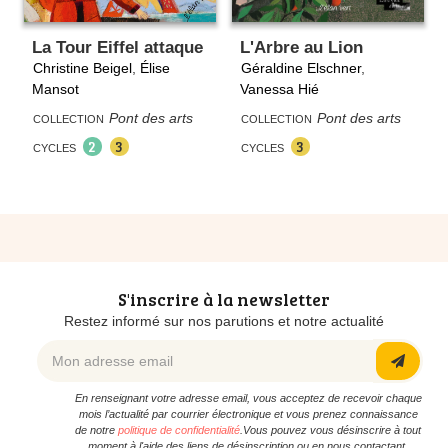
La Tour Eiffel attaque
L'Arbre au Lion
Christine Beigel
,
Élise
Géraldine Elschner
,
Mansot
Vanessa Hié
Pont des arts
Pont des arts
COLLECTION
COLLECTION
2
3
3
CYCLES
CYCLES
S'inscrire à la newsletter
Restez informé sur nos parutions et notre actualité
En renseignant votre adresse email, vous acceptez de recevoir chaque
mois l’actualité par courrier électronique et vous prenez connaissance
de notre
politique de confidentialité
.Vous pouvez vous désinscrire à tout
moment à l'aide des liens de désinscription ou en nous contactant.