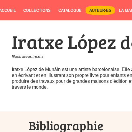
ACCUEIL
COLLECTIONS
CATALOGUE
AUTEUR·ES
LA MA
Iratxe López 
Illustrateur.trice.s
Iratxe López de Munáin est une artiste barcelonaise. Elle 
en écrivant et en illustrant son propre livre pour enfants 
produire des travaux pour de grandes maisons d'édition e
travers le monde.
Bibliographie