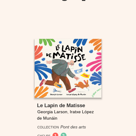
Le Lapin de Matisse
Georgia Larson
,
Iratxe López
de Munáin
Pont des arts
COLLECTION
1
2