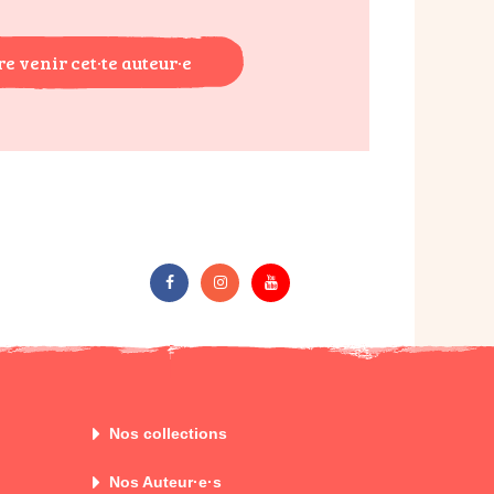
re venir cet·te auteur·e
Nos collections
Nos Auteur·e·s