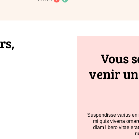
CYCLES
rs,
Vous s
venir un
Suspendisse varius enim
mi quis viverra orna
diam libero vitae era
r